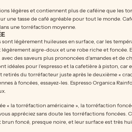
ions légères et contiennent plus de caféine que les tor
r une tasse de café agréable pour tout le monde.
Caf
 dans une torréfaction moyenne.
ÉE
sont légèrement huileuses en surface, car les tempér
ût légèrement aigre-doux et une robe riche et foncée. E
s, avec des saveurs plus prononcées d'amandes et de ch
 idéales pour l'espresso et la cafetière à piston, car 
 retirés du torréfacteur juste après le deuxième « cra
nnes à foncées, essayez-les.
Espresso Organica Rainfo
ux.
 « la torréfaction américaine », la torréfaction foncée
 vous appréciez sans doute les torréfactions foncées. 
 brun foncé, presque noire, et leur surface est très hu