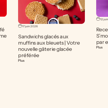
12 jui
17 juin 2026
fé
Rece
time
S’mor
Sandwichs glacés aux
par 
muffins aux bleuets | Votre
é | Le guide estival ultime pour préparer du café
sur
Plus
nouvelle gâterie glacée
préférée
sur Sandwichs glacés aux muffins aux bleuets | Votr
Plus