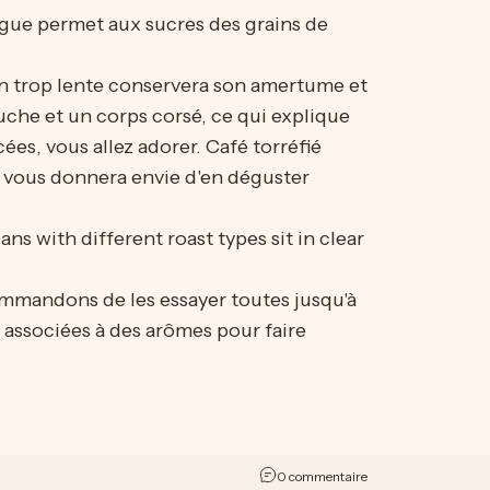
ongue permet aux sucres des grains de
ion trop lente conservera son amertume et
uche et un corps corsé, ce qui explique
ées, vous allez adorer.
Café torréfié
i vous donnera envie d'en déguster
ommandons de les essayer toutes jusqu'à
 associées à des arômes pour faire
sur Café 101 : Différe
0 commentaire