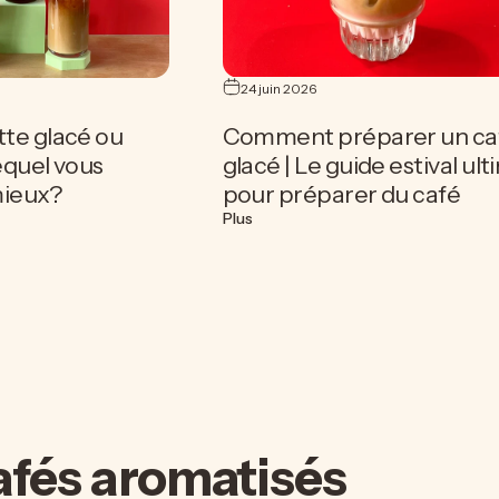
24 juin 2026
tte glacé ou
Comment préparer un ca
lequel vous
glacé | Le guide estival ul
mieux?
pour préparer du café
latte glacé ou café glacé : lequel vous convient le mieux?
sur Comment préparer un café glac
Plus
 café et à la noix de coco pour l'été
afés
aromatisés