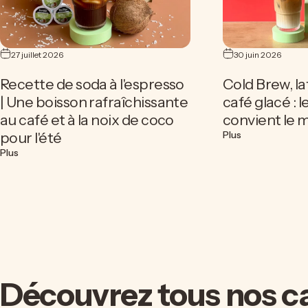
27 juillet 2026
30 juin 2026
Recette de soda à l'espresso
Cold Brew, la
| Une boisson rafraîchissante
café glacé : 
au café et à la noix de coco
convient le 
sur Cold Brew, 
pour l'été
Plus
sur Recette de soda à l'espresso | Une boisson rafraîchissante au
Plus
Découvrez
tous
nos
c