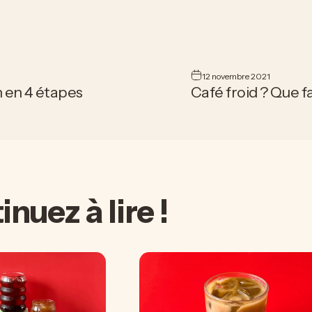
12 novembre 2021
 en 4 étapes
Café froid ? Que fa
tinuez
à
lire
!