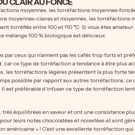
DU CLAIR AU FONCÉ
réfactions moyennes, les torréfactions moyennes-foncé
ions moyennes-claires et moyennes, les torréfactions
nt torréfiés entre 100 et 110 °C. Si vous êtes amateur
 ce mélange 100 % biologique est délicieux.
s par ceux qui n'aiment pas les cafés trop forts et préf
d, car ce type de torréfaction a tendance à être plus ac
s, les torréfactions légères présentent la plus forte t
mps possible par rapport aux autres torréfactions, ce qu
r. Il est préférable d'infuser ce type de torréfaction 
 très équilibrées en saveur et ont une consistance pl
pour leurs notes chocolatées et noisetées et sont gén
on américaine » ! C'est une excellente torréfaction qui 