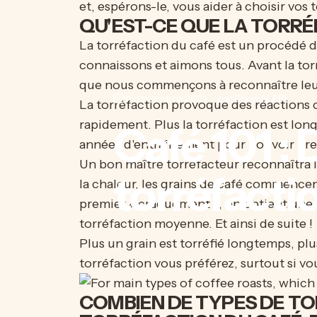
et, espérons-le, vous aider à choisir vos 
QU'EST-CE QUE LA TORRÉ
La torréfaction du café est un procédé d
connaissons et aimons tous. Avant la torr
que nous commençons à reconnaître leur g
11 novembre 2021
par
Shopify API
La torréfaction provoque des réactions c
rapidement. Plus la torréfaction est lon
Café
101
:
D
années d'entraînement pour pouvoir pre
Un bon maître torréfacteur reconnaîtra la
torréfacti
la chaleur, les grains de café commencent
premier « craquement », on obtient une 
torréfaction moyenne. Et ainsi de suite !
Plus un grain est torréfié longtemps, plus
torréfaction vous préférez, surtout si vou
COMBIEN DE TYPES DE TOR