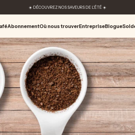
☀️ DÉCOUVREZ NOS SAVEURS DE L'ÉTÉ ☀️
afé
Abonnement
Où nous trouver
Entreprise
Blogue
Sold
afé
Abonnement
Où nous trouver
Entreprise
Blogue
Solde