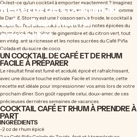
Qu'est-ce qu'un cocktail à emporter exactement ? Imaginez
Recette
de
cocktail
au
un Dark & ​​Stormy réinventé, mais avec du café. Tout comme
café
et
au
rhum
à
le Dark & ​​Stormy est une boisson servie froide, le cocktail à
emporter l'est aussi, mais il emprunte les notes épicées du
emporter
rhum épicé, de la bière de gingembre et du citron vert, tout
en intégrant la richesse et les notes sucrées du
Café Piña
Colada
et du sucre de coco.
18 août 2022
par
Shopify API
UN COCKTAIL DE CAFÉ ET DE RHUM
FACILE À PRÉPARER
Le résultat final est fumé et acidulé, épicé et rafraîchissant,
avec une douce touche estivale. Facile et innovante, cette
recette est idéale pour impressionner vos amis lors de votre
prochain dîner. Son goût rappelle celui, doux-amer, de ces
précieuses dernières semaines de vacances.
COCKTAIL CAFÉ ET RHUM À PRENDRE À
PART
INGRÉDIENTS
-2 oz de rhum épicé
2 oz
Café Piña Colada de Zavida
, fort et à température