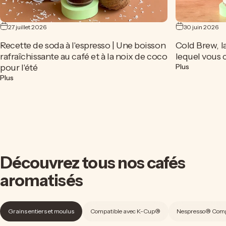
27 juillet 2026
30 juin 2026
Recette de soda à l'espresso | Une boisson
Cold Brew, la
rafraîchissante au café et à la noix de coco
lequel vous 
sur Cold Br
pour l'été
Plus
sur Recette de soda à l'espresso | Une boisson rafraîchissante au
Plus
Découvrez
tous
nos
cafés
aromatisés
Grains entiers et moulus
Compatible avec K-Cup®
Nespresso® Comp