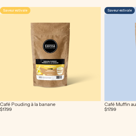
Saveur estivale
Saveur estivale
4.5
4.9
Café Pouding à la banane
Café Muffin au
$17.99
$17.99