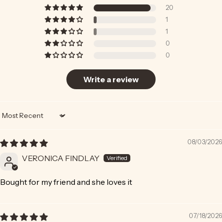
20
1
1
0
0
Write a review
Sort by
08/03/2026
VERONICA FINDLAY
Bought for my friend and she loves it
07/18/2026