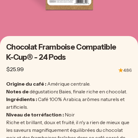
Chocolat
Framboise
Compatible
K-Cup®
-
24
Pods
$25.99
4.86
Origine du café :
Amérique centrale.
Notes de
dégustation
:
Baies, finale riche en chocolat.
Ingrédients :
Café 100% Arabica, arômes naturels et
artificiels.
Niveau de torréfaction :
Noir
Riche et brillant, doux et fruité, il n'y a rien de mieux que
les saveurs magnifiquement équilibrées du chocolat
noir et des framboises fraîches dans ce café corsé de