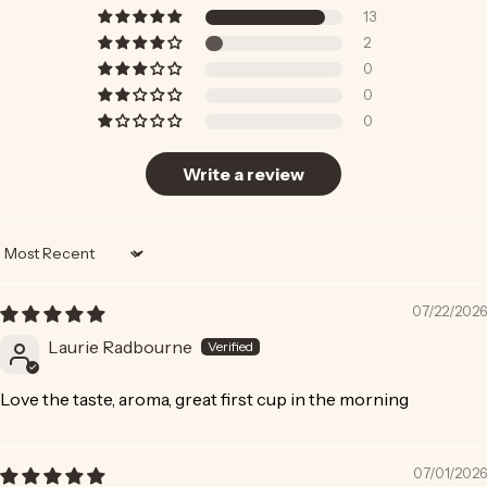
13
2
0
0
0
Write a review
Sort by
07/22/2026
Laurie Radbourne
Love the taste, aroma, great first cup in the morning
07/01/2026