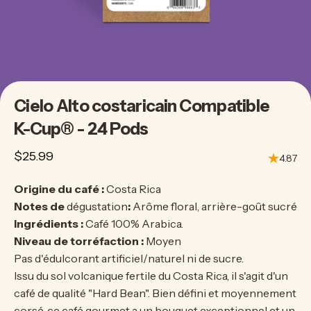
Cielo
Alto
costaricain
Compatible
K-Cup®
-
24
Pods
$25.99
4.87
Origine du café :
Costa Rica
Notes de
dégustation
:
Arôme floral, arrière-goût sucré
Ingrédients :
Café 100% Arabica.
Niveau de torréfaction :
Moyen
Pas d'édulcorant artificiel/naturel ni de sucre.
Issu du sol volcanique fertile du Costa Rica, il s'agit d'un
café de qualité "Hard Bean". Bien défini et moyennement
corsé, ce café gourmet a un bouquet exceptionnel et un