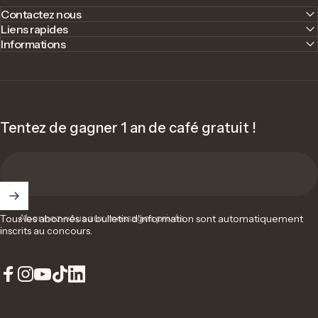
Contactez nous
Liens rapides
Informations
Tentez de gagner 1 an de café gratuit !
Abonnez-vous aux messages privés
Tous les abonnés au bulletin d'information sont automatiquement
inscrits au concours.
Facebook
Instagram
YouTube
TikTok
LinkedIn