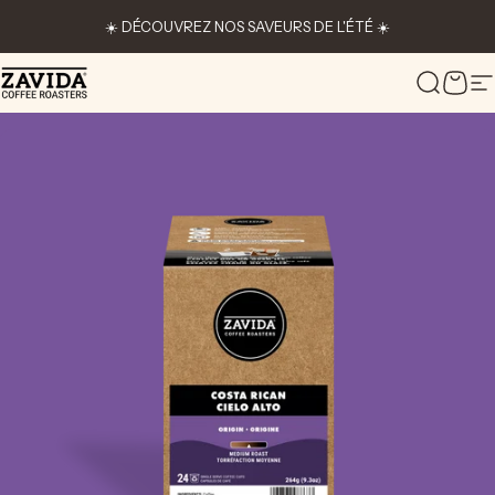
Passer au contenu
☀️ DÉCOUVREZ NOS SAVEURS DE L'ÉTÉ ☀️
Zavida Coffee
Recher
Pani
N