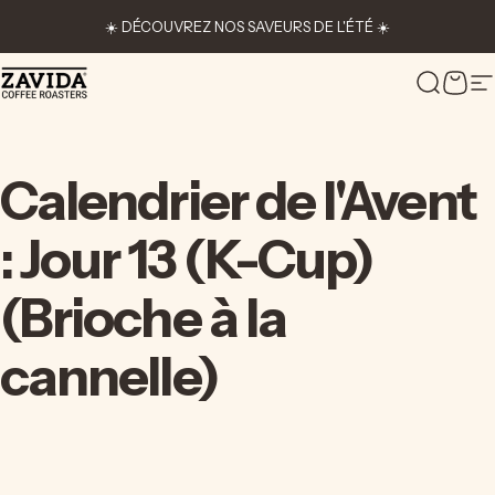
Passer au contenu
☀️ DÉCOUVREZ NOS SAVEURS DE L'ÉTÉ ☀️
Zavida Coffee
Recher
Pani
N
Calendrier
de
l'Avent
:
Jour
13
(K-Cup)
(Brioche
à
la
cannelle)