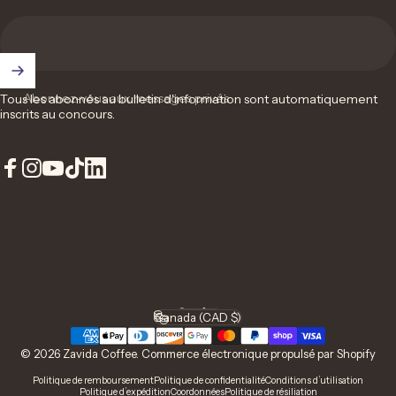
Abonnez-vous aux messages privés
Tous les abonnés au bulletin d'information sont automatiquement
inscrits au concours.
Facebook
Instagram
YouTube
TikTok
LinkedIn
Français
Langue
Canada (CAD $)
Pays/région
© 2026 Zavida Coffee.
Commerce électronique propulsé par Shopify
Politique de remboursement
Politique de confidentialité
Conditions d’utilisation
Politique d’expédition
Coordonnées
Politique de résiliation