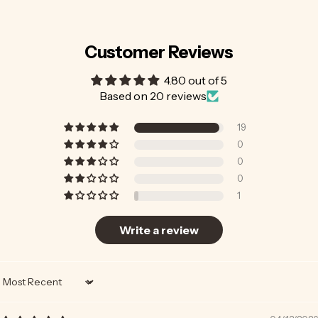
Customer Reviews
4.80 out of 5
Based on 20 reviews
19
0
0
0
1
Write a review
Sort by