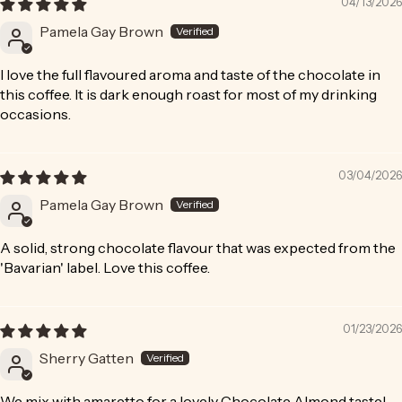
04/13/2026
Pamela Gay Brown
I love the full flavoured aroma and taste of the chocolate in
this coffee. It is dark enough roast for most of my drinking
occasions.
03/04/2026
Pamela Gay Brown
A solid, strong chocolate flavour that was expected from the
'Bavarian' label. Love this coffee.
01/23/2026
Sherry Gatten
We mix with amaretto for a lovely Chocolate Almond taste!