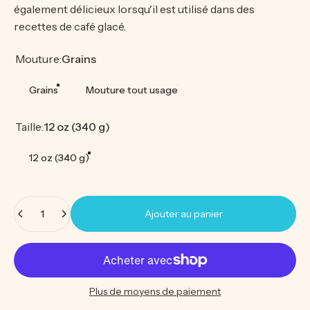
également délicieux lorsqu'il est utilisé dans des
recettes de café glacé.
Mouture
Mouture:
Grains
Grains
Mouture tout usage
Taille
Taille:
12 oz (340 g)
12 oz (340 g)
Quantité
Ajouter au panier
Plus de moyens de paiement