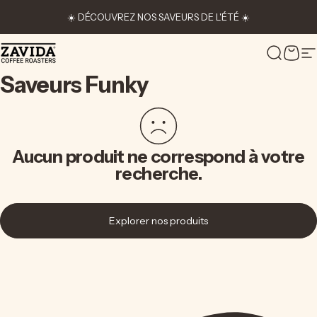
Passer au contenu
☀️ DÉCOUVREZ NOS SAVEURS DE L'ÉTÉ ☀️
Zavida Coffee
Recher
Pani
N
Saveurs
Funky
Aucun produit ne correspond à votre
recherche.
Explorer nos produits