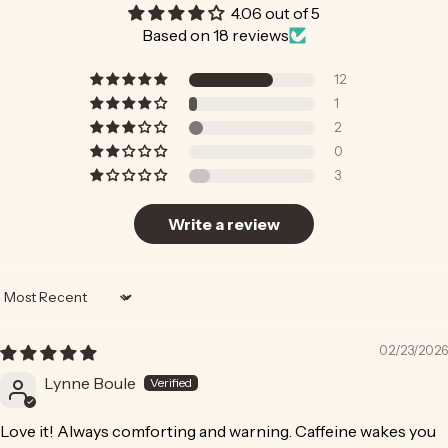
4.06 out of 5
Based on 18 reviews
12
1
2
0
3
Write a review
Sort by
02/23/2026
Lynne Boule
Love it! Always comforting and warning. Caffeine wakes you