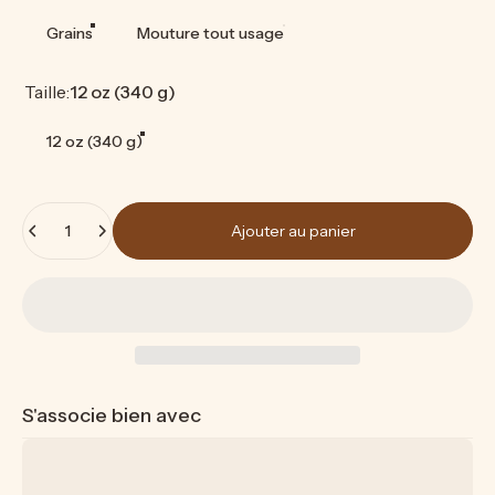
Grains
Mouture tout usage
Taille
Taille:
12 oz (340 g)
12 oz (340 g)
Quantité
Ajouter au panier
S'associe bien avec