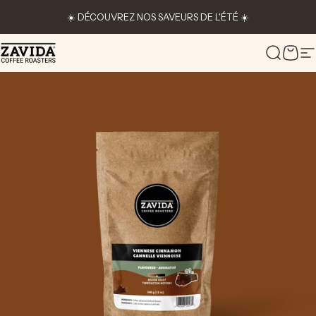
Passer au contenu
☀️ DÉCOUVREZ NOS SAVEURS DE L'ÉTÉ ☀️
Zavida Coffee
Recher
Pani
N