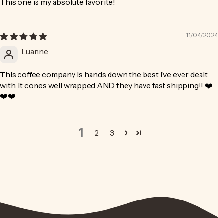
This one is my absolute favorite!
11/04/2024
Luanne
This coffee company is hands down the best I’ve ever dealt
with. It cones well wrapped AND they have fast shipping!! ❤️
❤️❤️
1
2
3