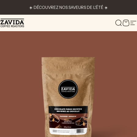
Passer au contenu
☀️ DÉCOUVREZ NOS SAVEURS DE L'ÉTÉ ☀️
Zavida Coffee
Recher
Pani
N