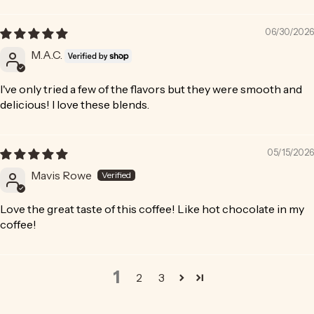
06/30/2026
M.A.C.
I've only tried a few of the flavors but they were smooth and
delicious! I love these blends.
05/15/2026
Mavis Rowe
Love the great taste of this coffee! Like hot chocolate in my
coffee!
1
2
3