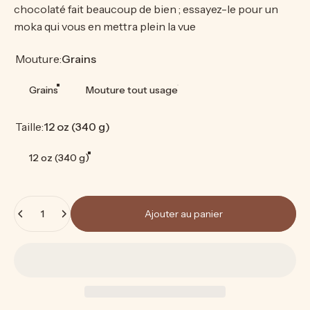
chocolaté fait beaucoup de bien ; essayez-le pour un
moka qui vous en mettra plein la vue
Mouture
Mouture:
Grains
Grains
Mouture tout usage
Taille
Taille:
12 oz (340 g)
12 oz (340 g)
Quantité
Ajouter au panier