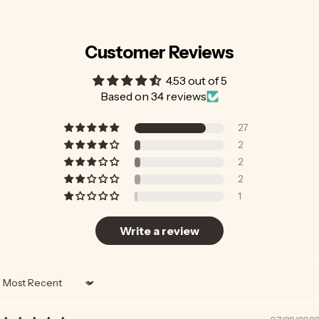
Customer Reviews
4.53 out of 5
Based on 34 reviews
27
2
2
2
1
Write a review
Sort by