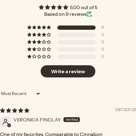
5.00 out of 5
Based on 9 reviews
9
0
0
0
0
Write a review
Sort by
08/03/2026
VERONICA FINDLAY
One of my favorites. Comparable to Cinnabon