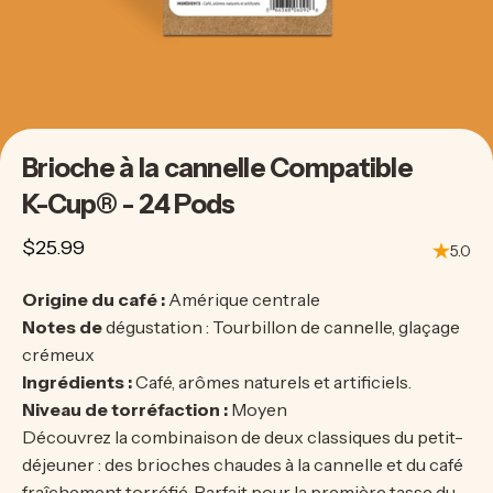
Brioche
à
la
cannelle
Compatible
K-Cup®
-
24
Pods
$25.99
5.0
Origine du café :
Amérique centrale
Notes de
dégustation : Tourbillon de cannelle, glaçage
crémeux
Ingrédients :
Café, arômes naturels et artificiels.
Niveau de torréfaction :
Moyen
Découvrez la combinaison de deux classiques du petit-
déjeuner : des brioches chaudes à la cannelle et du café
fraîchement torréfié. Parfait pour la première tasse du