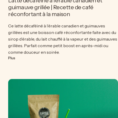
Latte décaféiné à l’érable canadien et
guimauve grillée | Recette de café
réconfortant à la maison
Ce latte décaféiné à l’érable canadien et guimauves
grillées est une boisson café réconfortante faite avec du
sirop d’érable, du lait chauffé à la vapeur et des guimauves
grillées. Parfait comme petit boost en après-midi ou
comme douceur en soirée.
sur Latte décaféiné à l’érable canadien et guimauve grillée
Plus
iné framboise et chocolat