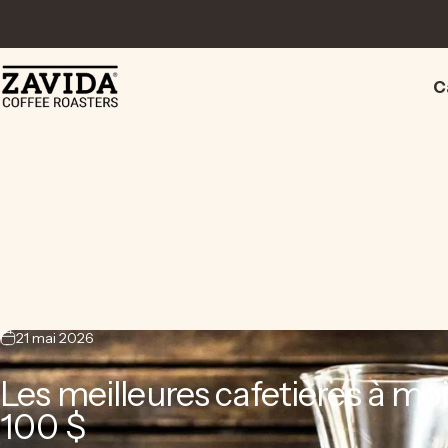
Passer au contenu
C
Zavida Coffee
C
21 mai 2026
Les meilleures cafetières à mo
100 $