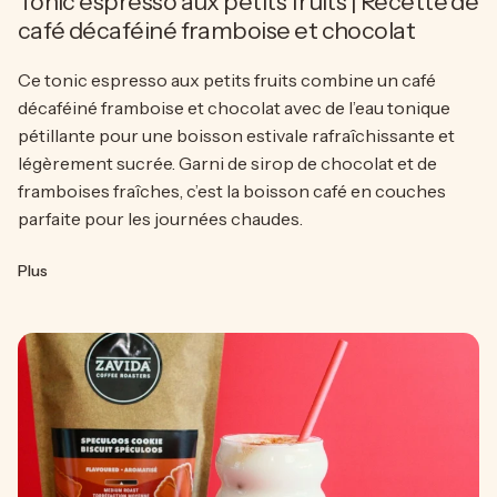
Tonic espresso aux petits fruits | Recette de
café décaféiné framboise et chocolat
Ce tonic espresso aux petits fruits combine un café
décaféiné framboise et chocolat avec de l’eau tonique
pétillante pour une boisson estivale rafraîchissante et
légèrement sucrée. Garni de sirop de chocolat et de
framboises fraîches, c’est la boisson café en couches
parfaite pour les journées chaudes.
 complet
sur Tonic espresso aux petits fruits | Recette de café décafé
Plus