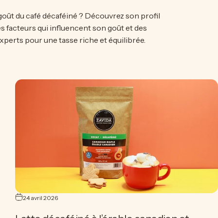
 goût du café décaféiné ? Découvrez son profil
es facteurs qui influencent son goût et des
experts pour une tasse riche et équilibrée.
 est le goût du café décaféiné ? Guide complet des saveurs
24 avril 2026