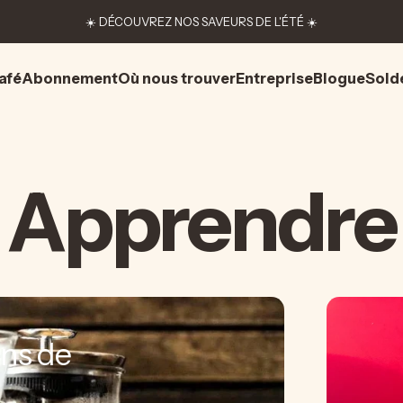
☀️ DÉCOUVREZ NOS SAVEURS DE L'ÉTÉ ☀️
afé
Abonnement
Où nous trouver
Entreprise
Blogue
Sold
afé
Abonnement
Où nous trouver
Entreprise
Blogue
Solde
Apprendre
ins de