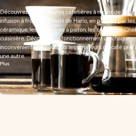
Découvrez les meilleures cafetières à moins de 100 $ 
infusion à froid Mizudashi de Hario, en passant par les 
céramique, les cafetières à piston, les cafetières Ch
cuisinière. Découvrez le fonctionnement de chaque m
inconvénients, et pourquoi les amateurs de café pré
une autre.
sur Les meilleures cafetières à moins de 100 $
Plus