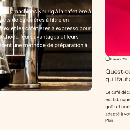
: des machines Keurig à la cafetière à
sets de cafetières à filtre en
emex et les cafetières à expresso pour
éthode, leurs avantages et leurs
fèrent une méthode de préparation à
8 mai 2026
Qu'est-c
qu'il faut
Le café déc
est fabriqué
goût et com
adapté à vo
sur Qu'es
Plus